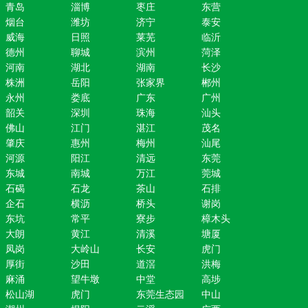
青岛
淄博
枣庄
东营
烟台
潍坊
济宁
泰安
威海
日照
莱芜
临沂
德州
聊城
滨州
菏泽
河南
湖北
湖南
长沙
株洲
岳阳
张家界
郴州
永州
娄底
广东
广州
韶关
深圳
珠海
汕头
佛山
江门
湛江
茂名
肇庆
惠州
梅州
汕尾
河源
阳江
清远
东莞
东城
南城
万江
莞城
石碣
石龙
茶山
石排
企石
横沥
桥头
谢岗
东坑
常平
寮步
樟木头
大朗
黄江
清溪
塘厦
凤岗
大岭山
长安
虎门
厚街
沙田
道滘
洪梅
麻涌
望牛墩
中堂
高埗
松山湖
虎门
东莞生态园
中山