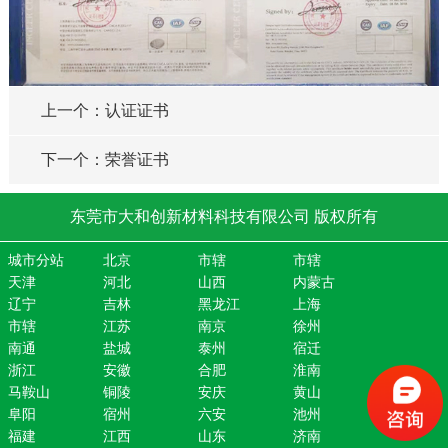
上一个：认证证书
下一个：荣誉证书
东莞市大和创新材料科技有限公司 版权所有
城市分站
北京
市辖
市辖
天津
河北
山西
内蒙古
辽宁
吉林
黑龙江
上海
市辖
江苏
南京
徐州
南通
盐城
泰州
宿迁
浙江
安徽
合肥
淮南
马鞍山
铜陵
安庆
黄山
阜阳
宿州
六安
池州
福建
江西
山东
济南