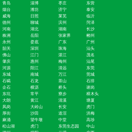
青岛
淄博
枣庄
东营
烟台
潍坊
济宁
泰安
威海
日照
莱芜
临沂
德州
聊城
滨州
菏泽
河南
湖北
湖南
长沙
株洲
岳阳
张家界
郴州
永州
娄底
广东
广州
韶关
深圳
珠海
汕头
佛山
江门
湛江
茂名
肇庆
惠州
梅州
汕尾
河源
阳江
清远
东莞
东城
南城
万江
莞城
石碣
石龙
茶山
石排
企石
横沥
桥头
谢岗
东坑
常平
寮步
樟木头
大朗
黄江
清溪
塘厦
凤岗
大岭山
长安
虎门
厚街
沙田
道滘
洪梅
麻涌
望牛墩
中堂
高埗
松山湖
虎门
东莞生态园
中山