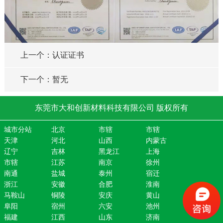
上一个：认证证书
下一个：暂无
东莞市大和创新材料科技有限公司 版权所有
城市分站
北京
市辖
市辖
天津
河北
山西
内蒙古
辽宁
吉林
黑龙江
上海
市辖
江苏
南京
徐州
南通
盐城
泰州
宿迁
浙江
安徽
合肥
淮南
马鞍山
铜陵
安庆
黄山
阜阳
宿州
六安
池州
福建
江西
山东
济南